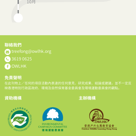
10月
聯絡我們
treefong@owlhk.org
3619 0625
OWLHK
免責聲明
在此刊物上／任何的項目活動內表達的任何意見、研究成果、結論或建議，並不一定反
映香港特別行政區政府、環境及自然保育基金委員會及環境運動委員會的觀點。
資助機構
主辦機構