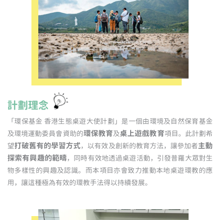
計劃理念
「環保基金 香港生態桌遊大使計劃」是一個由環境及自然保育基金
環保教育
桌上遊戲教育
及環境運動委員會資助的
及
項目。此計劃希
打破舊有的學習方式
主動
望
，以有效及創新的教育方法，讓參加者
探索有興趣的範疇
，同時有效地透過桌遊活動，引發普羅大眾對生
物多樣性的興趣及認識。而本項目亦會致力推動本地桌遊環教的應
用，讓這種極為有效的環教手法得以持續發展。