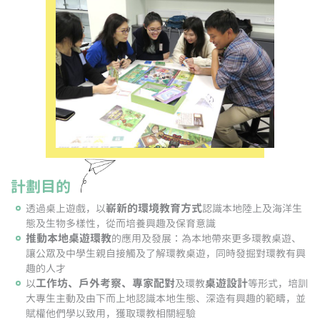
計劃目的
嶄新的環境教育方式
透過桌上遊戲，以
認識本地陸上及海洋生
態及生物多樣性，從而培養興趣及保育意識
推動本地桌遊環教
的應用及發展：為本地帶來更多環教桌遊、
讓公眾及中學生親自接觸及了解環教桌遊，同時發掘對環教有興
趣的人才
工作坊、戶外考察、專家配對
桌遊設計
以
及環教
等形式，培訓
大專生主動及由下而上地認識本地生態、深造有興趣的範疇，並
賦權他們學以致用，獲取環教相關經驗